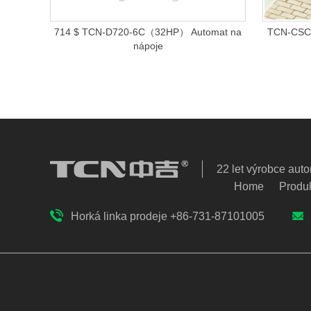
714 $ TCN-D720-6C（32HP） Automat na
TCN-CSC-
nápoje
22 let výrobce aut
Home
Produ
Horká linka prodeje +86-731-87101005