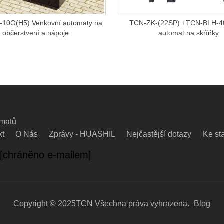
10G(H5) Venkovní automaty na
TCN-ZK-(22SP) +TCN-BLH-
občerstvení a nápoje
automat na skříňky
omatů
kt
O Nás
Zprávy - HUASHIL
Nejčastější dotazy
Ke st
[chráněno e-mailem]
Copyright © 2025TCN Všechna práva vyhrazena.
Blog