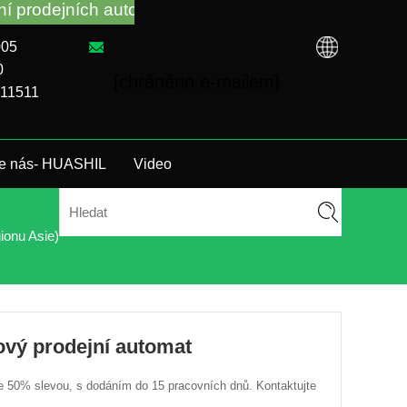
dejních automatů a řešení problémů bez ohledu na to
005
0
[chráněno e-mailem]
911511
te nás- HUASHIL
Video
ionu Asie)
vý prodejní automat
 50% slevou, s dodáním do 15 pracovních dnů. Kontaktujte