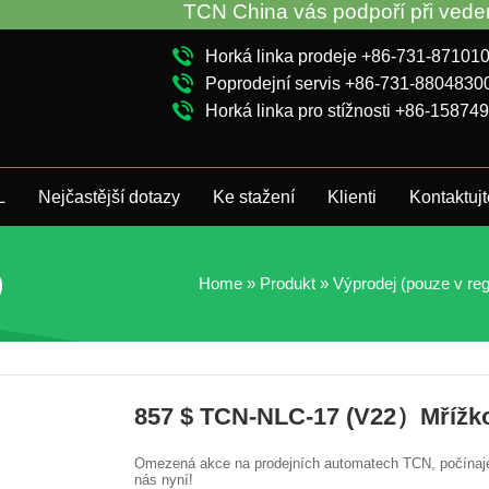
TCN China vás podpoří při vedení pro
Horká linka prodeje +86-731-87101
Poprodejní servis +86-731-8804830
Horká linka pro stížnosti +86-15874
L
Nejčastější dotazy
Ke stažení
Klienti
Kontaktuj
)
Home
»
Produkt
»
Výprodej (pouze v reg
857 $ TCN-NLC-17 (V22）Mřížko
Omezená akce na prodejních automatech TCN, počínaje
nás nyní!