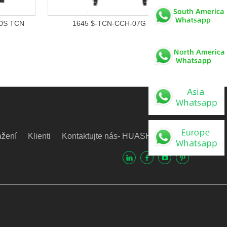
40S TCN
1645 $-TCN-CCH-07G (V10)
ažení
Klienti
Kontaktujte nás- HUASHIL
Video