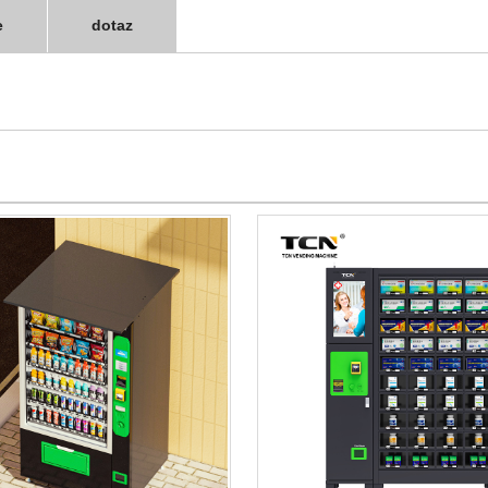
e
dotaz