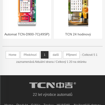
Automat TCN-D900-7C(49SP)
TCN 24 hodinový
TCN s dotykovou obrazovkou
samoobslužný automat CBD s
CBD Vape s ověřením věku
ověřením věku
Home
Předchozí
1
další
Příjmení
- Celkové 5 1
zaznamenává Aktuální strana / Celkový 1 20 na stránku
22 let výrobce automatů