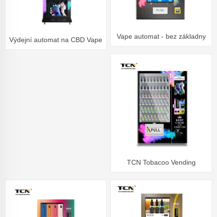
Vape automat - bez základny
Výdejní automat na CBD Vape
TCN s dotykovou obrazovkou
TCN Tobacoo Vending
Machine se skenerem ID