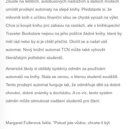
Zkuste na letištích, autobusových nádražích a dalších místech
umístit prodejní automaty na slepé knihy. Představte si, že
milovník knih s určitou finanční silou se chystá vyrazit na výlet.
Chce si koupit knihu pro zábavu na cestách, ale v knihkupectví
Traveler Bookstore nejsou na jeho poličce žádné knihy, které by
měl rád nebo by si je chtěl přečíst. Otočil se a našel váš
automat. Nový knižní automat TCN může také vyhovět
čtenářským potřebám studentů.
Americké školy si oblíbily systémy odměn za používání
automatů na knihy. Stala se cenou, o kterou studenti soutěžili.
Tento prodejní automat funguje tak, že odměňuje děti za dobré
chování, dobré známky a docházku. A co víc, tento systém
odměn může stimulovat nadšení studentů pro čtení.
Margaret Fullerová řekla: "Pokud jste vůdce, chcete-li být