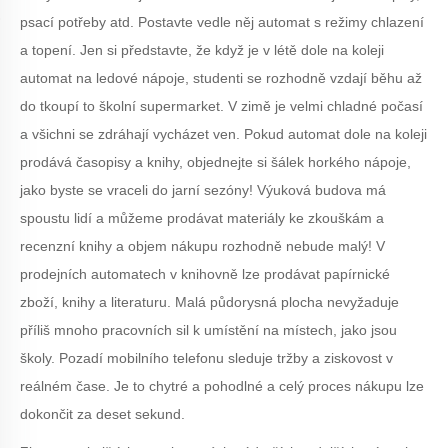
psací potřeby atd. Postavte vedle něj automat s režimy chlazení
a topení. Jen si představte, že když je v létě dole na koleji
automat na ledové nápoje, studenti se rozhodně vzdají běhu až
do
t
koupí to školní supermarket. V zimě je velmi chladné počasí
a všichni se zdráhají vycházet ven. Pokud automat dole na koleji
prodává časopisy a knihy, objednejte si šálek horkého nápoje,
jako byste se vraceli do jarní sezóny! Výuková budova má
spoustu lidí a můžeme prodávat materiály ke zkouškám a
recenzní knihy a objem nákupu rozhodně nebude malý! V
prodejních automatech v knihovně lze prodávat papírnické
zboží, knihy a literaturu. Malá půdorysná plocha nevyžaduje
příliš mnoho pracovních sil k umístění na místech, jako jsou
školy. Pozadí mobilního telefonu sleduje tržby a ziskovost v
reálném čase. Je to chytré a pohodlné a celý proces nákupu lze
dokončit za deset sekund.