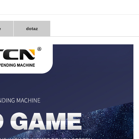
e
dotaz