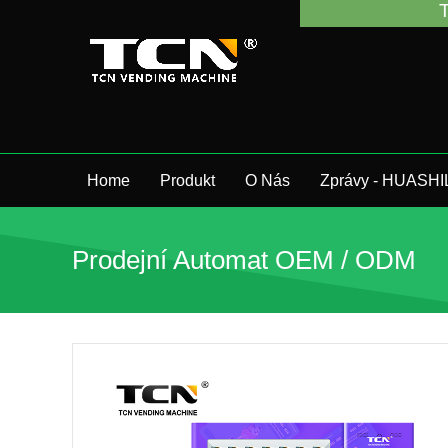
TCN China vás podp
Home
Produkt
O Nás
Zprávy - HUASHI
Prodejní Automat OEM / ODM