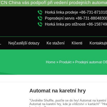
oří při vedení prodejních automatů a řešení problé
Horká linka prodeje +86-731-87101
Poprodejní servis +86-731-8804830
Horká linka pro stížnosti +86-15874
L
Nejčastější dotazy
Ke stažení
Klienti
Kontaktuj
Home
»
Produkt
»
Prodejní automat 
Automat na karetní hry
"Uvolněte Shuffle, pusťte se do hry! Automat na karetní
Automat na karetní hry, kde je vítězství v kartách!" "Hr