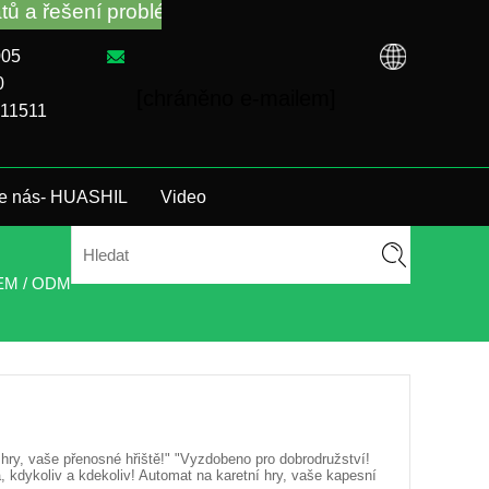
mů bez ohledu na to, že jste si koupili VM od továr
005
0
[chráněno e-mailem]
911511
te nás- HUASHIL
Video
OEM / ODM
 hry, vaše přenosné hřiště!" "Vyzdobeno pro dobrodružství!
a, kdykoliv a kdekoliv! Automat na karetní hry, vaše kapesní