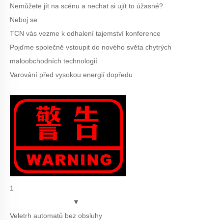
Nemůžete jít na scénu a nechat si ujít to úžasné?
Neboj se
TCN vás vezme k odhalení tajemství konference
Pojďme společně vstoupit do nového světa chytrých
maloobchodních technologií
Varování před vysokou energií dopředu
1
▼
Veletrh automatů bez obsluhy