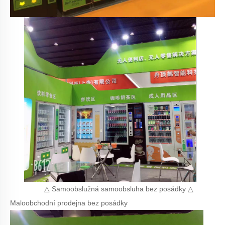
△ Samoobslužná samoobsluha bez posádky △
Maloobchodní prodejna bez posádky