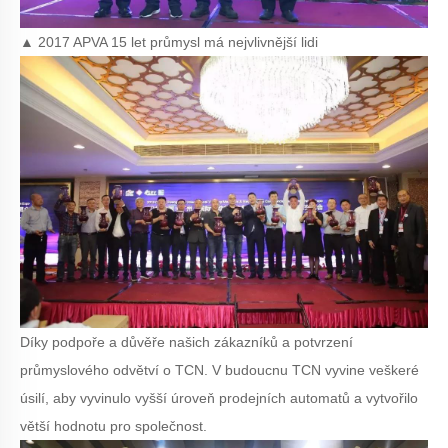
▲ 2017 APVA 15 let průmysl má nejvlivnější lidi
Díky podpoře a důvěře našich zákazníků a potvrzení
průmyslového odvětví o TCN. V budoucnu TCN vyvine veškeré
úsilí, aby vyvinulo vyšší úroveň prodejních automatů a vytvořilo
větší hodnotu pro společnost.