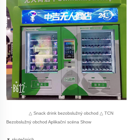
△ Snack drink bezobslužný obchod △ TCN
Bezobslužný obchod Aplikační scéna Show
▼ skutečných