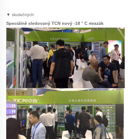
▼ skutečných
Speciálně sledovaný TCN nový -18 ° C mrazák