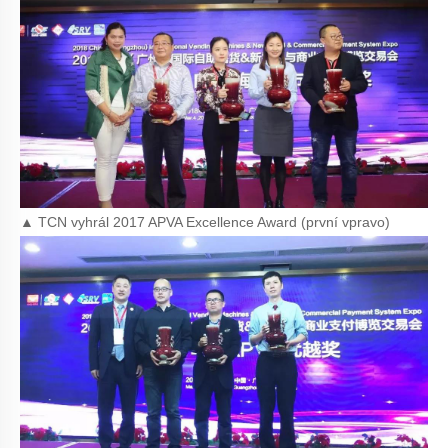
▲ TCN vyhrál 2017 APVA Excellence Award (první vpravo)