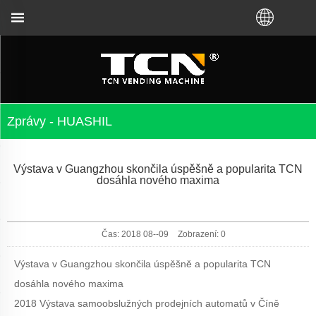
 si koupili VM od továrny TCN nebo místního distri
Zprávy - HUASHIL
Výstava v Guangzhou skončila úspěšně a popularita TCN
dosáhla nového maxima
Čas: 2018 08--09
Zobrazení:
0
Výstava v Guangzhou skončila úspěšně a popularita TCN
dosáhla nového maxima
2018 Výstava samoobslužných prodejních automatů v Číně