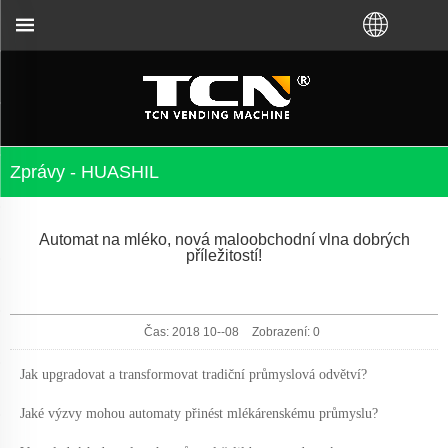
ních automatů a řešení problémů bez ohledu na to, ž
Zprávy - HUASHIL
Automat na mléko, nová maloobchodní vlna dobrých
příležitostí!
Čas: 2018 10--08
Zobrazení:
0
Jak upgradovat a transformovat tradiční průmyslová odvětví?
Jaké výzvy mohou automaty přinést mlékárenskému průmyslu?