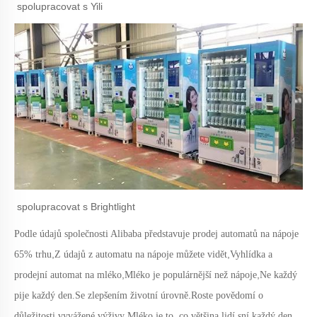
spolupracovat s Yili
spolupracovat s Brightlight
Podle údajů společnosti Alibaba představuje prodej automatů na nápoje
,
,
65% trhu
Z údajů z automatu na nápoje můžete vidět
Vyhlídka a
,
,
prodejní automat na mléko
Mléko je populárnější než nápoje
Ne každý
.
pije každý den.
Se zlepšením životní úrovně
Roste povědomí o
,
důležitosti vyvážené výživy
Mléko je to, co většina lidí sní každý den.