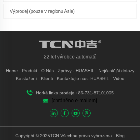
Výprodej (pouze v regionu Asie)
22 let výrobce automatů
Home
Produkt
O Nás
Zprávy - HUASHIL
Nejčastější dotazy
Ke stažení
Klienti
Kontaktujte nás- HUASHIL
Video
Horká linka prodeje +86-731-87101005
[chráněno e-mailem]
Copyright © 2025TCN Všechna práva vyhrazena.
Blog