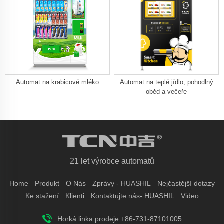
Automat na krabicové mléko
Automat na teplé jídlo, pohodlný
oběd a večeře
21 let výrobce automatů
Home
Produkt
O Nás
Zprávy - HUASHIL
Nejčastější dotazy
Ke stažení
Klienti
Kontaktujte nás- HUASHIL
Video
Horká linka prodeje +86-731-87101005