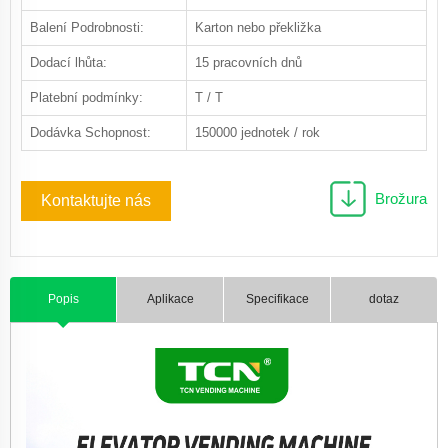
Balení Podrobnosti:
Karton nebo překližka
Dodací lhůta:
15 pracovních dnů
Platební podmínky:
T / T
Dodávka Schopnost:
150000 jednotek / rok
Brožura
Kontaktujte nás
Popis
Aplikace
Specifikace
dotaz