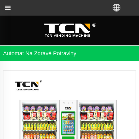
ny TCN nebo místního distributora. Zavolejte nám: 
Automat Na Zdravé Potraviny