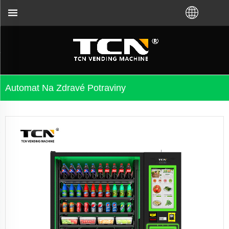
i koupili VM od továrny TCN nebo místního distribu
Automat Na Zdravé Potraviny