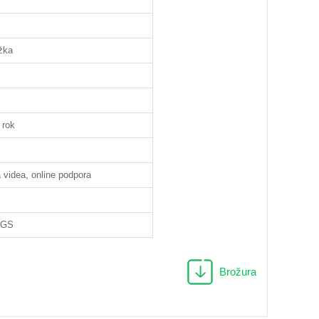
žka
 rok
 videa, online podpora
SGS
Brožura