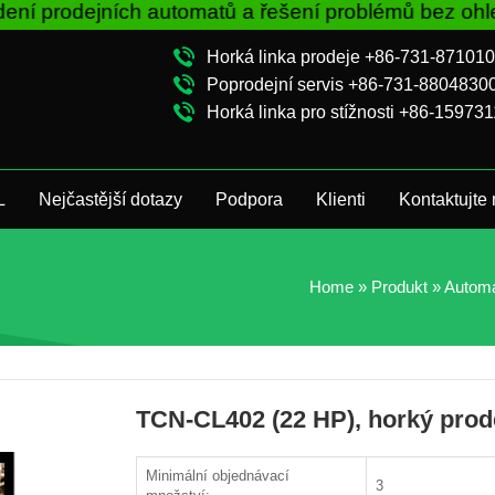
h automatů a řešení problémů bez ohledu na to, že 
Horká linka prodeje +86-731-87101
Poprodejní servis +86-731-8804830
Horká linka pro stížnosti +86-15973
L
Nejčastější dotazy
Podpora
Klienti
Kontaktujt
Home
»
Produkt
»
Automa
TCN-CL402 (22 HP), horký prod
Minimální objednávací
3