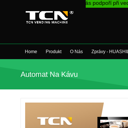
TCN China vás podpoří při vedení prodejníc
Home
Produkt
O Nás
Zprávy - HUASHI
Automat Na Kávu