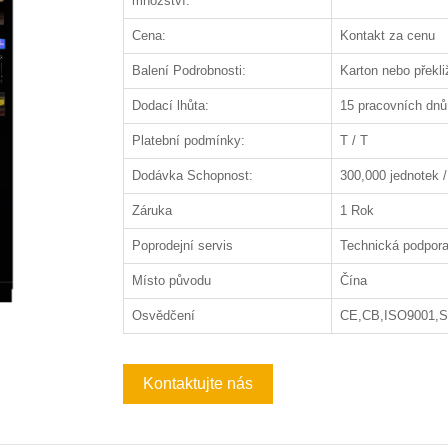
množství:
Cena:
Kontakt za cenu
Balení Podrobnosti:
Karton nebo překli
Dodací lhůta:
15 pracovních dnů
Platební podmínky:
T / T
Dodávka Schopnost:
300,000 jednotek /
Záruka
1 Rok
Poprodejní servis
Technická podpora
Místo původu
Čína
Osvědčení
CE,CB,ISO9001,
Kontaktujte nás