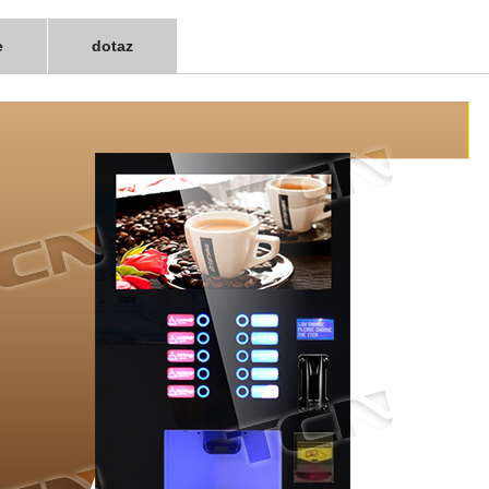
e
dotaz