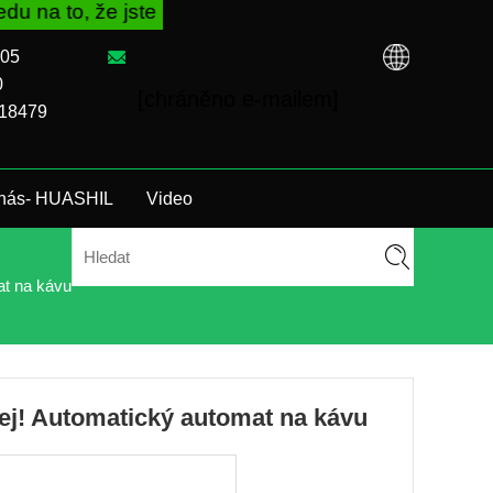
jste si koupili VM od továrny TCN nebo místního dis
005
0
[chráněno e-mailem]
118479
e nás- HUASHIL
Video
t na kávu
ej! Automatický automat na kávu