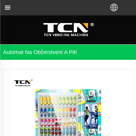
ení problémů bez ohledu na to, že jste si koupili V
Automat Na Občerstvení A Pití