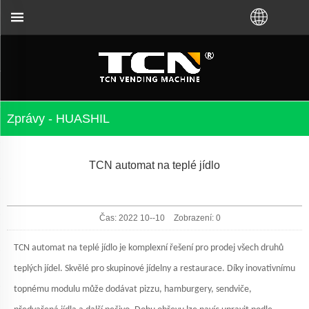
 vedení prodejních automatů a řešení problémů bez o
Zprávy - HUASHIL
TCN automat na teplé jídlo
Čas: 2022 10--10
Zobrazení:
0
TCN automat na teplé jídlo je komplexní řešení pro prodej všech druhů
teplých jídel. Skvělé pro skupinové jídelny a restaurace. Díky inovativnímu
topnému modulu může dodávat pizzu, hamburgery, sendviče,