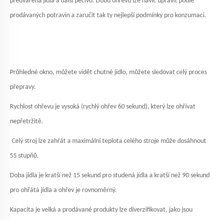
předvařená jídla a další pečivo. Dobu ohřevu lze navíc upravit podle
prodávaných potravin a zaručit tak ty nejlepší podmínky pro konzumaci.
Průhledné okno, můžete vidět chutné jídlo, můžete sledovat celý proces
přepravy.
Rychlost ohřevu je vysoká (rychlý ohřev 60 sekund), který lze ohřívat
nepřetržitě.
Celý stroj lze zahřát a maximální teplota celého stroje může dosáhnout
55 stupňů.
Doba jídla je kratší než 15 sekund pro studená jídla a kratší než 90 sekund
pro ohřátá jídla a ohřev je rovnoměrný.
Kapacita je velká a prodávané produkty lze diverzifikovat, jako jsou