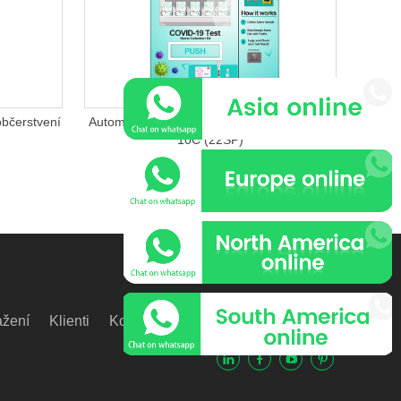
bčerstvení
Automat na testovací soupravu TCN-S800-
10C (22SP)
ažení
Klienti
Kontaktujte nás- HUASHIL
Video