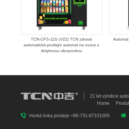
TCN-CFS-11G (V22) TCN zdravá
Automat 
automatická prodejní automat na ovoce s
dotykovou obrazovkou
21 let výrobce aut
Home
Produ
Horká linka prodeje +86-731-87101005