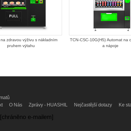
na zdravou výživu s nákladním
TCN-CSC-10G(H5) Automat na o
pruhem výtahu
a nápoje
omatů
kt
O Nás
Zprávy - HUASHIL
Nejčastější dotazy
Ke st
[chráněno e-mailem]