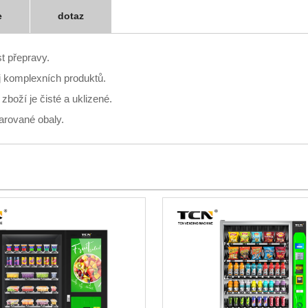
e
dotaz
st přepravy.
ej komplexních produktů.
boží je čisté a uklizené.
arované obaly.