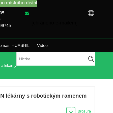
ístního distributora. Zavolejte nám: +86-731-880483
005
0
[chráněno e-mailem]
199745
te nás- HUASHIL
Video
na lékárny
CN lékárny s robotickým ramenem
Brožura