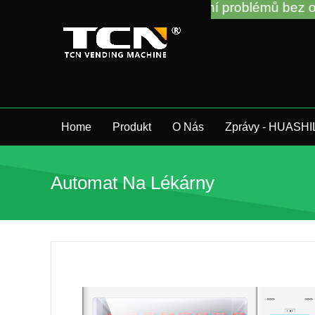
í prodejních automatů a řešení problémů bez ohledu 
Home
Produkt
O Nás
Zprávy - HUASHI
Automat Na Lékárny