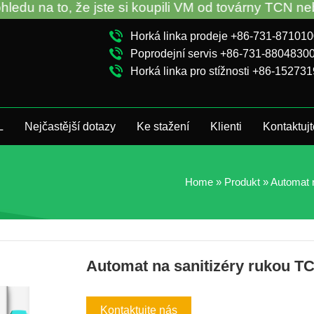
na to, že jste si koupili VM od továrny TCN nebo m
Horká linka prodeje +86-731-87101
Poprodejní servis +86-731-8804830
Horká linka pro stížnosti +86-15273
L
Nejčastější dotazy
Ke stažení
Klienti
Kontaktuj
Home
»
Produkt
»
Automat 
Automat na sanitizéry rukou T
Kontaktujte nás