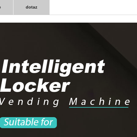
e
dotaz