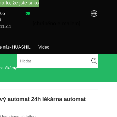
i koupili VM od továrny TCN nebo místního distribu
005
0
[chráněno e-mailem]
911511
te nás- HUASHIL
Video
na lékárny
vý automat 24h lékárna automat
 / bezhotovostní platbou.