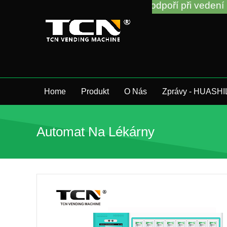
TCN China vás podpoří při vedení prodejních aut
Home
Produkt
O Nás
Zprávy - HUASHI
Automat Na Lékárny