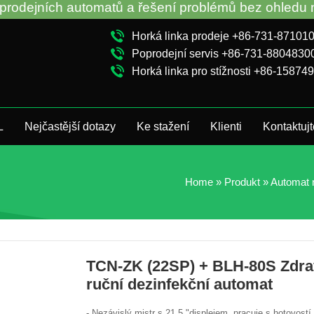
omatů a řešení problémů bez ohledu na to, že jste s
Horká linka prodeje +86-731-87101
Poprodejní servis +86-731-8804830
Horká linka pro stížnosti +86-15874
L
Nejčastější dotazy
Ke stažení
Klienti
Kontaktuj
Home
»
Produkt
»
Automat 
TCN-ZK (22SP) + BLH-80S Zdra
ruční dezinfekční automat
- Nezávislý mistr s 21.5 "displejem, pracuje s hotovostí