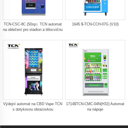
TCN-CSC-8C (50sp）TCN automat
1645 $-TCN-CCH-07G (V10)
na oblečení pro stadion a tělocvičnu
Výdejní automat na CBD Vape TCN
1714$TCN-CMC-04N(H32) Automat
s dotykovou obrazovkou
na nápoje