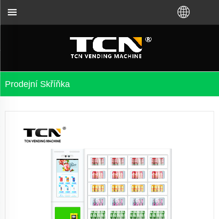
h automatů a řešení problémů bez ohledu na to, že j
Prodejní Skříňka