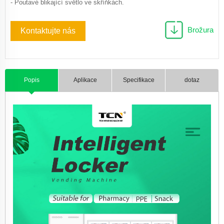
- Poutavé blikající světlo ve skříňkách.
Brožura
Kontaktujte nás
Popis
Aplikace
Specifikace
dotaz