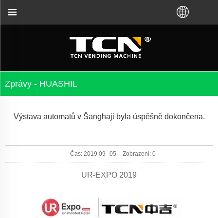
ešení problémů bez ohledu na to, že jste si koupili
Zprávy - HUASHIL
Výstava automatů v Šanghaji byla úspěšně dokončena.
Čas: 2019 09--05
Zobrazení:
0
UR-EXPO 2019