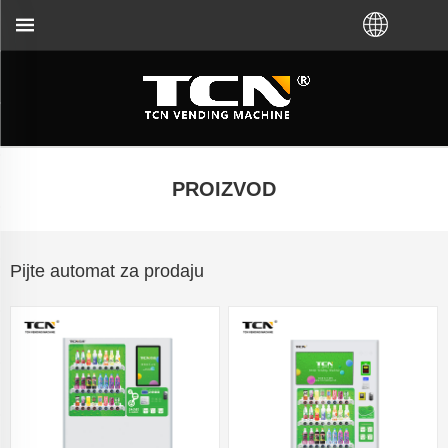
a smjernice za automat za prodaju i rješavanje probl
PROIZVOD
Pijte automat za prodaju