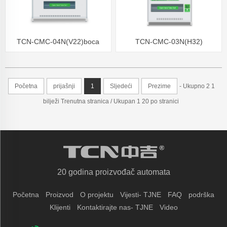
TCN-CMC-04N(V22)boca
TCN-CMC-03N(H32)
može piti automat
automatski automat za prodaju
pića u bocama kole
Početna
prijašnji
1
Sljedeći
Prezime
- Ukupno 2 1
bilježi Trenutna stranica / Ukupan 1 20 po stranici
20 godina proizvođač automata
Početna
Proizvod
O projektu
Vijesti- TJNE
FAQ
podrška
Klijenti
Kontaktirajte nas- TJNE
Video