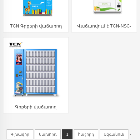
TCN Գրքերի վաճառող
Վաճառվում է TCN-NSC-
մեքենա
10C Magazines Library
Դպրոցական գրքեր
Նոթատետր Թերթի
վաճառող մեքենա
Գրքերի վաճառող
մեքենայի հզորությունը
կարող է հարմարեցվել
Գլխավոր
նախորդ
1
հաջորդ
Ազգանուն
-