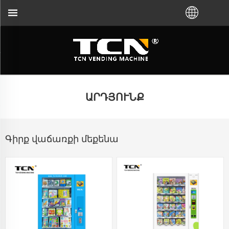
առող մեքենաների ուղղորդման և անսարքությ
ԱՐԴՅՈՒՆՔ
Գիրք վաճառքի մեքենա