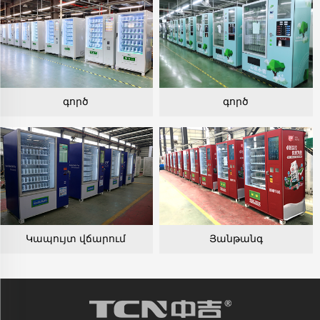
գործ
գործ
Կապույտ վճարում
Յանթանգ