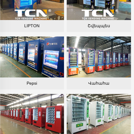
LIPTON
Շվեպպես
Pepsi
Վահահա