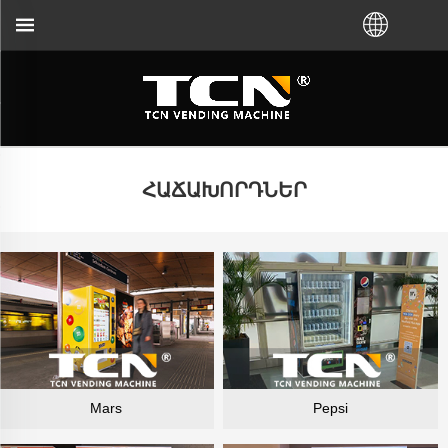
կախ նրանից, թե դուք VM եք գնել TCN գործ
ՀԱՃԱԽՈՐԴՆԵՐ
Mars
Pepsi