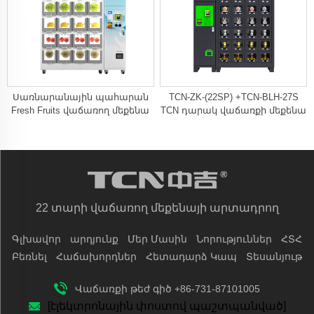
Սառնարանային պահարան
TCN-ZK-(22SP) +TCN-BLH-27S
Fresh Fruits վաճառող մեքենա
TCN դարակ վաճառքի մեքենա
22 տարի վաճառող մեքենայի արտադրող
Գլխավոր
արդյունք
Մեր Մասին
Նորություններ
ՀՏՀ
Բեռնել
Հաճախորդներ
Հետադարձ Կապ
Տեսանյութ
Վաճառքի թեժ գիծ +86-731-87101005
[էլեկտրոնային փոստով պաշտպանված]