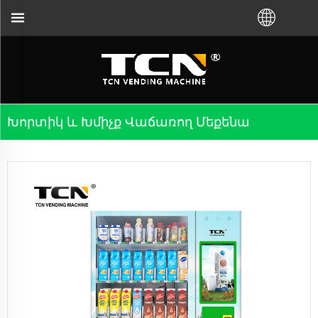
ղորդման և անսարքությունների վերացման հ
Խորտիկ ԵՒ Խմիչք Վաճառող Մեքենա