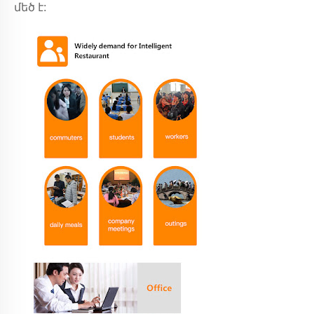
մեծ է: