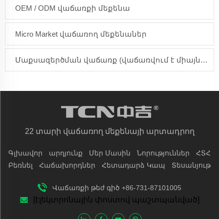
OEM / ODM վաճառքի մեքենա
Micro Market վաճառող մեքենաներ
Մաքսազերծման վաճառք (վաճառվում է միայն Ասիայի տարածաշրջանում)
22 տարի վաճառող մեքենայի արտադրող
Գլխավոր
արդյունք
Մեր Մասին
Նորություններ
ՀՏՀ
Բեռնել
Հաճախորդներ
Հետադարձ Կապ
Տեսանյութ
Վաճառքի թեժ գիծ +86-731-87101005
[էլեկտրոնային փոստով պաշտպանված]