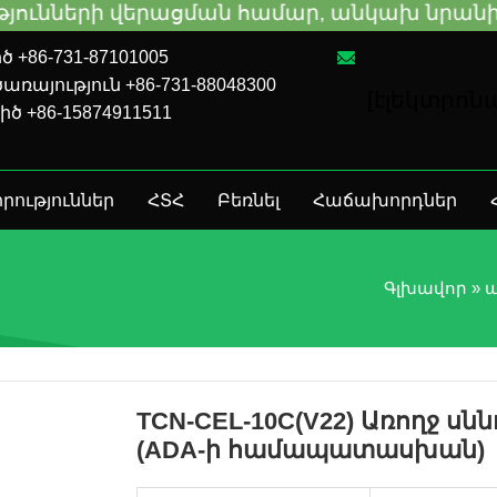
րացման համար, անկախ նրանից, թե դուք VM
 +86-731-87101005
ռայություն +86-731-88048300
[էլեկտրո
իծ +86-15874911511
րություններ
ՀՏՀ
Բեռնել
Հաճախորդներ
Գլխավոր
»
ա
TCN-CEL-10C(V22) Առողջ ս
(ADA-ի համապատասխան)