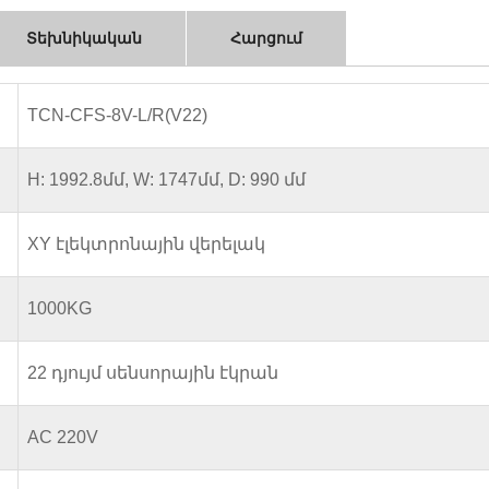
Տեխնիկական
Հարցում
TCN-CFS-8V-L/R(V22)
H: 1992.8մմ, W: 1747մմ, D: 990 մմ
XY էլեկտրոնային վերելակ
1000KG
22 դյույմ սենսորային էկրան
AC 220V