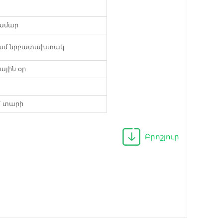
համար
ամ նրբատախտակ
յին օր
 / տարի
Բրոշյուր