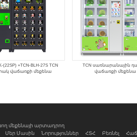
K-(22SP) +TCN-BLH-27S TCN
TCN սառնարանային դ
րակ վաճառքի մեքենա
վաճառքի մեքենա
ռող մեքենայի արտադրող
Մեր Մասին
Նորություններ
ՀՏՀ
Բեռնել
Հաճ