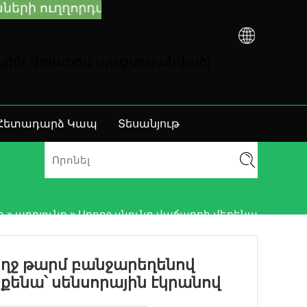
 ուղղորդման և անսարքությունների վերացմա
նային փոստով պաշտպանված]
Հետադարձ Կապ
Տեսանյութ
ր
»
արդյունք
»
Առողջ սնունդ վաճառքի մեքենա
ռողջ թարմ բանջարեղենով
քենա՝ սենսորային էկրանով