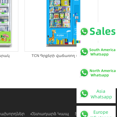
արակ
TCN Գրքերի վաճառող մեքենա
ախորդներ
Հետադարձ Կապ
Տեսանյութ