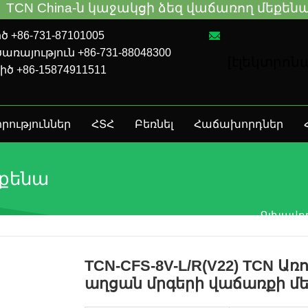
China-ն կաջակցի ձեզ վաճառող մեքենաների
 +86-731-87101005
ռայություն +86-731-88048300
[էլեկտրո
իծ +86-15874911511
րություններ
ՀՏՀ
Բեռնել
Հաճախորդներ
եքենա
Գլխավո
TCN-CFS-8V-L/R(V22) TCN Ա
աղցան մրգերի վաճառքի մե