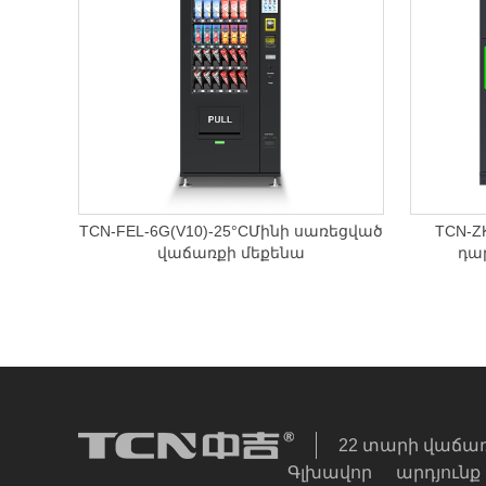
TCN-FEL-6G(V10)-25°CՄինի սառեցված
TCN-Z
վաճառքի մեքենա
դա
22 տարի վաճա
Գլխավոր
արդյունք