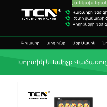
երացման համար, անկախ նրանից, թե դուք VM
Վաճառքի թեժ գիծ
Հետո վաճառքի ծա
Բողոքների թեժ գ
Գլխավոր
արդյունք
Մեր Մասին
Նո
Խորտիկ ԵՒ Խմիչք Վաճառո