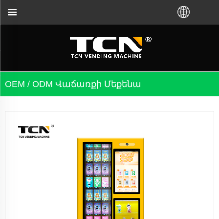
երի վերացման համար, անկախ նրանից, թե դ
OEM / ODM Վաճառքի Մեքենա