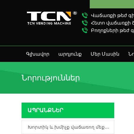
Վաճառքի թեժ գիծ
Հետո վաճառքի ծա
Բողոքների թեժ գ
Գլխավոր
արդյունք
Մեր Մասին
Նո
Նորություններ
ԱՊՐԱՆՔՆԵՐ
Խորտիկ և խմիչք վաճառող մեքենա