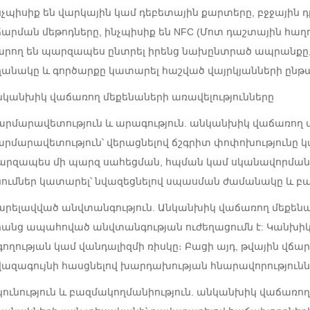
նչպիսիք են վարկային կամ դեբետային քարտերը, բջջային
ճարման մեթոդները, ինչպիսիք են NFC (Մոտ դաշտային հաղ
արող են պարզապես ընտրել իրենց նախընտրած ապրանքը,
ղանակը և գործարքը կատարել հաշված վայրկյանների ընթա
նկանխիկ վաճառող մեքենաների առավելությունները
արմարավետություն և արագություն. անկանխիկ վաճառող 
արմարավետություն՝ վերացնելով ճշգրիտ փոփոխությունը 
արզապես մի պարզ սահեցման, հպման կամ սկանավորման 
նումներ կատարել՝ նվազեցնելով սպասման ժամանակը և բա
արելավված անվտանգություն. Անկանխիկ վաճառող մեքենա
րանց ապահոված անվտանգության ուժեղացումն է: Կանխիկ 
 գողության կամ վանդալիզմի ռիսկը։ Բացի այդ, թվային վճար
վազագույնի հասցնելով խարդախության հնարավորությունն
կունություն և բազմակողմանիություն. անկանխիկ վաճառո