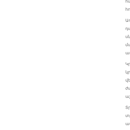
հ
հ
Ա
դ
ս
մ
ա
Կ
կ
վ
ժ
ա
Տ
տ
ա