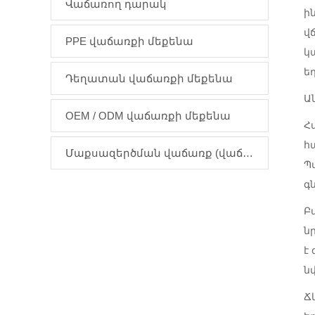
Վաճառող դարակ
ի
վ
PPE վաճառքի մեքենա
կ
ե
Դեղատան վաճառքի մեքենա
Ա
OEM / ODM վաճառքի մեքենա
Հ
հ
Մաքսազերծման վաճառք (վաճառվում է միայն Ասիայի տարածաշրջանում)
Պ
գ
Բ
ն
է
ն
Ճ