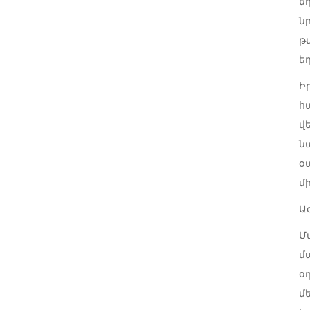
ե
ն
թ
ե
Ի
հ
վ
ն
օ
մ
Ա
Մ
մ
օ
մ