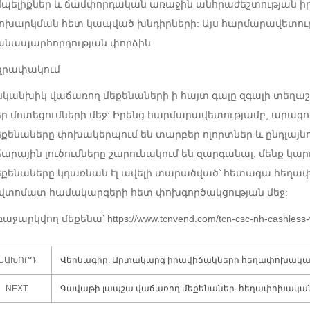
մպելիքներ և ճամփորդական առաջին անհրաժեշտության իր
ոխարկման հետ կապված խնդիրների: Այս հարմարավետությ
անապարհորդության փորձին:
զրափակում
նկանխիկ վաճառող մեքենաների ի հայտ գալը զգալի տեղաշ
եր մոտեցումների մեջ: Իրենց հարմարավետությամբ, արագո
եքենաները փոխակերպում են տարբեր ոլորտներ և ընդլայն
ճարային լուծումները շարունակում են զարգանալ, մենք կա
եքենաները կդառնան էլ ավելի տարածված՝ հետագա հեղափ
վտոմատ համակարգերի հետ փոխգործակցության մեջ:
աջարկվող մեքենա՝ https://www.tcnvend.com/tcn-csc-nh-cashless-
ՆԱԽՈՐԴ
Վերնագիր. Արտակարգ իրավիճակների հեղափոխական 
NEXT
Գավաթի լապշա վաճառող մեքենաներ. հեղափոխակա