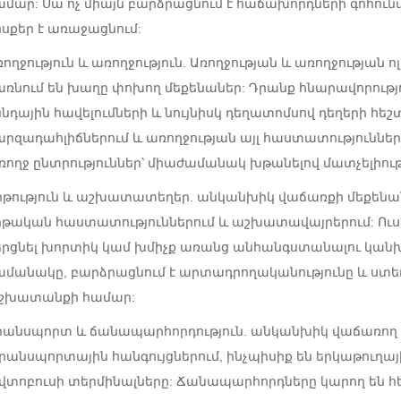
ամար: Սա ոչ միայն բարձրացնում է հաճախորդների գոհունակ
ոսքեր է առաջացնում:
ռողջություն և առողջություն. Առողջության և առողջությա
առնում են խաղը փոխող մեքենաներ: Դրանք հնարավորությ
ննդային հավելումների և նույնիսկ դեղատոմսով դեղերի հե
արզադահլիճներում և առողջության այլ հաստատություններո
ռողջ ընտրություններ՝ միաժամանակ խթանելով մատչելիութ
րթություն և աշխատատեղեր. անկանխիկ վաճառքի մեքենան
րթական հաստատություններում և աշխատավայրերում: Ու
երցնել խորտիկ կամ խմիչք առանց անհանգստանալու կանխիկ
ամանակը, բարձրացնում է արտադրողականությունը և ստեղծ
շխատանքի համար:
րանսպորտ և ճանապարհորդություն. անկանխիկ վաճառող մ
րանսպորտային հանգույցներում, ինչպիսիք են երկաթուղա
վտոբուսի տերմինալները: Ճանապարհորդները կարող են հե