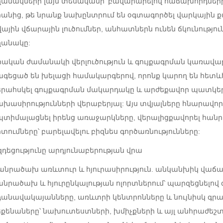
ղանակների լայն տեսականի՝ բավարարելով հաճախորդներ
րանից, թե նրանք նախընտրում են օգտագործել վարկային 
վային վճարային լուծումներ, անհատներն ունեն ճկունությո
ղանակը:
րական ժամանակի վերլուծություն և գույքագրման կառավա
ագեցած են խելացի համակարգերով, որոնք կարող են հետև
երահսկել գույքագրման մակարդակը և արժեքավոր պատկե
ախասիրությունների վերաբերյալ: Այս տվյալները հնարավո
պտիմալացնել իրենց առաջարկները, վերալիցքավորել հա
իտումները՝ բարելավելու բիզնես գործառնությունները:
զդեցությունը արդյունաբերության վրա
անրածախ առևտուր և հյուրասիրություն. անկանխիկ վաճառ
անրածախ և հյուրընկալության ոլորտներում՝ պարզեցնելով 
դանավակայանները, առևտրի կենտրոնները և նույնիսկ գրաս
եքենաները՝ նախուտեստների, խմիչքների և այլ անհրաժեշտ 