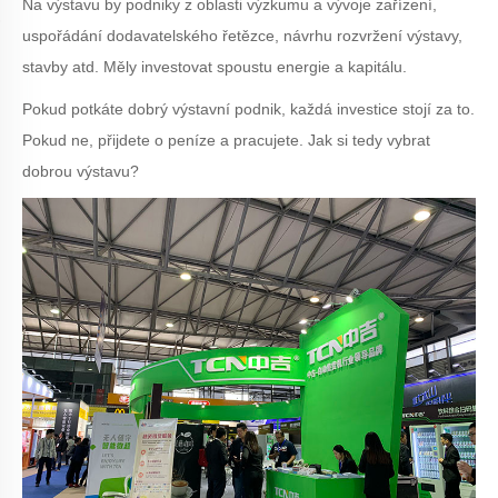
Na výstavu by podniky z oblasti výzkumu a vývoje zařízení,
uspořádání dodavatelského řetězce, návrhu rozvržení výstavy,
stavby atd. Měly investovat spoustu energie a kapitálu.
Pokud potkáte dobrý výstavní podnik, každá investice stojí za to.
Pokud ne, přijdete o peníze a pracujete. Jak si tedy vybrat
dobrou výstavu?