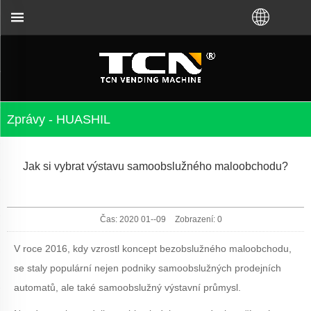
i VM od továrny TCN nebo místního distributora. Zav
Zprávy - HUASHIL
Jak si vybrat výstavu samoobslužného maloobchodu?
Čas: 2020 01--09
Zobrazení:
0
V roce 2016, kdy vzrostl koncept bezobslužného maloobchodu,
se staly populární nejen podniky samoobslužných prodejních
automatů, ale také samoobslužný výstavní průmysl.