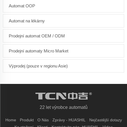
Automat OOP
Automat na lékárny
Prodejní automat OEM / ODM
Prodejní automaty Micro Market
Výprodej (pouze v regionu Asie)
22 let výrobce automatů
Home
Produkt
O Nás
Zprávy - HUASHIL
Nejčastější dotazy
Ke stažení
Klienti
Kontaktujte nás- HUASHIL
Video