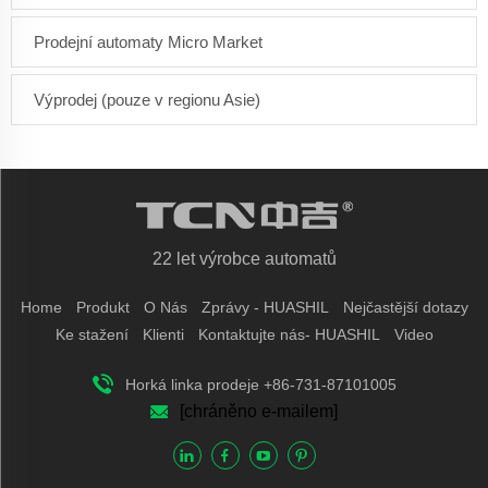
Prodejní automaty Micro Market
Výprodej (pouze v regionu Asie)
22 let výrobce automatů
Home
Produkt
O Nás
Zprávy - HUASHIL
Nejčastější dotazy
Ke stažení
Klienti
Kontaktujte nás- HUASHIL
Video
Horká linka prodeje +86-731-87101005
[chráněno e-mailem]