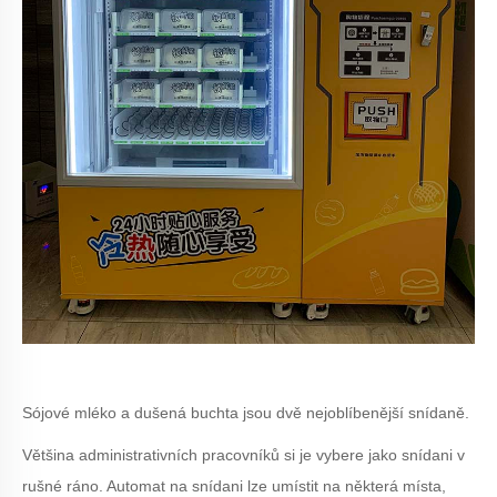
Sójové mléko a dušená buchta jsou dvě nejoblíbenější snídaně.
Většina administrativních pracovníků si je vybere jako snídani v
rušné ráno. Automat na snídani lze umístit na některá místa,