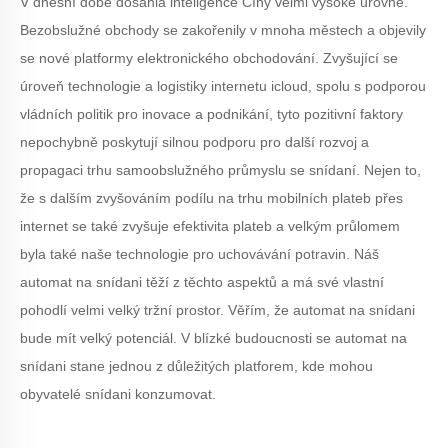
V dnešní době dosáhla inteligence Číny velmi vysoké úrovně.
Bezobslužné obchody se zakořenily v mnoha městech a objevily
se nové platformy elektronického obchodování. Zvyšující se
úroveň technologie a logistiky internetu icloud, spolu s podporou
vládních politik pro inovace a podnikání, tyto pozitivní faktory
nepochybně poskytují silnou podporu pro další rozvoj a
propagaci trhu samoobslužného průmyslu se snídaní. Nejen to,
že s dalším zvyšováním podílu na trhu mobilních plateb přes
internet se také zvyšuje efektivita plateb a velkým průlomem
byla také naše technologie pro uchovávání potravin. Náš
automat na snídani těží z těchto aspektů a má své vlastní
pohodlí velmi velký tržní prostor. Věřím, že automat na snídani
bude mít velký potenciál. V blízké budoucnosti se automat na
snídani stane jednou z důležitých platforem, kde mohou
obyvatelé snídani konzumovat.