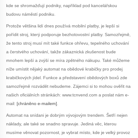
kde se shromažďují podniky, například pod kancelářskou
budovu náměstí podniku.
Protože většina lidí dnes používá mobilní platby, je lepší si
pořídit stroj, který podporuje bezhotovostní platby. Samozřejmě,
že tento stroj musí mít také funkce ohřevu, tepelného uchování
a čerstvého uchování, takže zákaznická zkušenost bude
mnohem lepší a zvýší se míra zpětného nákupu. Také můžeme
níže umístit nějaký automat na obědové krabičky pro prodej
krabičkových jídel. Funkce a představení obědových boxů zde
samozřejmě rozvádět nebudeme. Zájemci si to mohou ověřit na
našich oficiálních stránkách: www.tcnvend.com a poslat nám e-
mail:
[chráněno e-mailem]
.
Automat na snídani je dobrým vývojovým trendem. Šetří nejen
náklady, ale také se snadno spravuje. Jediná věc, kterou
musíme věnovat pozornost, je vybrat místo, kde je velký provoz