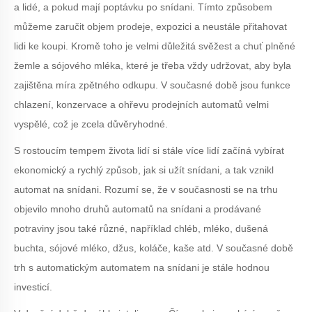
a lidé, a pokud mají poptávku po snídani. Tímto způsobem
můžeme zaručit objem prodeje, expozici a neustále přitahovat
lidi ke koupi. Kromě toho je velmi důležitá svěžest a chuť plněné
žemle a sójového mléka, které je třeba vždy udržovat, aby byla
zajištěna míra zpětného odkupu. V současné době jsou funkce
chlazení, konzervace a ohřevu prodejních automatů velmi
vyspělé, což je zcela důvěryhodné.
S rostoucím tempem života lidí si stále více lidí začíná vybírat
ekonomický a rychlý způsob, jak si užít snídani, a tak vznikl
automat na snídani. Rozumí se, že v současnosti se na trhu
objevilo mnoho druhů automatů na snídani a prodávané
potraviny jsou také různé, například chléb, mléko, dušená
buchta, sójové mléko, džus, koláče, kaše atd. V současné době
trh s automatickým automatem na snídani je stále hodnou
investicí.