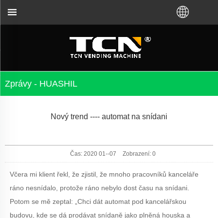
ení prodejních automatů a řešení problémů bez ohle
Zprávy - HUASHIL
Nový trend ---- automat na snídani
Čas: 2020 01--07
Zobrazení:
0
Včera mi klient řekl, že zjistil, že mnoho pracovníků kanceláře
ráno nesnídalo, protože ráno nebylo dost času na snídani.
Potom se mě zeptal: „Chci dát automat pod kancelářskou
budovu, kde se dá prodávat snídaně jako plněná houska a