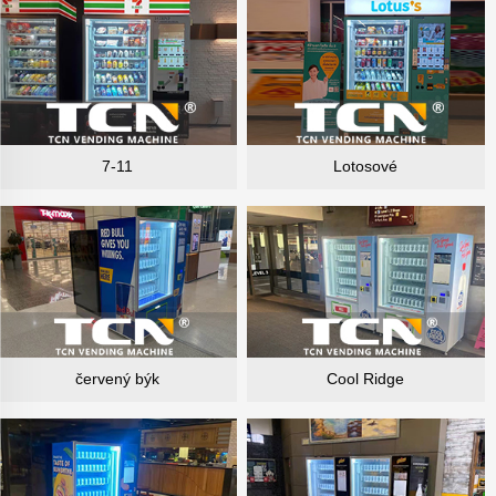
7-11
Lotosové
červený býk
Cool Ridge