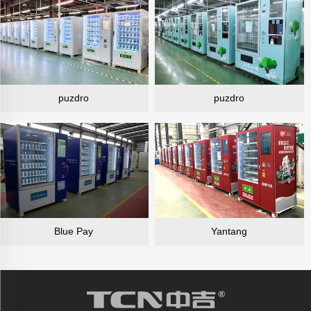
puzdro
puzdro
Blue Pay
Yantang