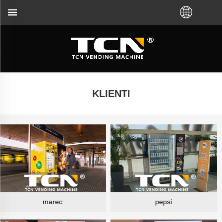
distribútora. Zavolajte nám: +86-731-88048300
KLIENTI
marec
pepsi