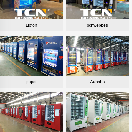
Lipton
schweppes
pepsi
Wahaha