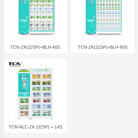
TCN-ZK(22SP)+BLH-40S
TCN-ZK(22SP)+BLH-80S
Automat na farmaceutické
Healthy predajný automat 24-
výrobky Predajný automat na
hodinový lekárenský predajný
zdravotnícke potreby Automat
automat na dezinfekciu rúk
na chirurgické masky
predajný automat
TCN-NLC-ZK (32SP) + 14S
automat na lekárske lieky,