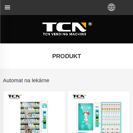
 a riešení problémov bez ohľadu na to, či ste si k
PRODUKT
Automat na lekárne