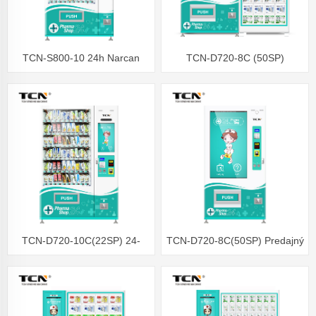
TCN-S800-10 24h Narcan
TCN-D720-8C (50SP)
lekáreň online nakupovanie
Riešenia predajných
mydlo na ruky Dezinfekčné
automatov pre šatne Madical
potreby Predajný automat
Pharma
TCN-D720-10C(22SP) 24-
TCN-D720-8C(50SP) Predajný
hodinový samoobslužný
automat pre zdravé
predajný automat v lekárni
zdravotníctvo a verejné
zdravie