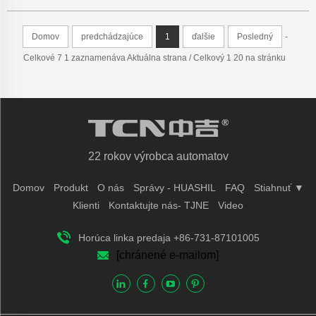
lekárne, lekárne
Domov
predchádzajúce
1
ďalšie
Posledný
-
Celkové 7 1 zaznamenáva Aktuálna strana / Celkový 1 20 na stránku
22 rokov výrobca automatov
Domov
Produkt
O nás
Správy - HUASHIL
FAQ
Stiahnuť ▼
Klienti
Kontaktujte nás- TJNE
Video
Horúca linka predaja +86-731-87101005
[chránené e-mailom]