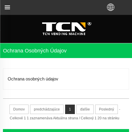
to, či ste si kúpili VM od továrne TCN alebo od mi
Ochrana Osobných Údajov
Ochrana osobných údajov
Domov
predchádzajúce
1
ďalšie
Posledný
-
Celkové 1 1 zaznamenáva Aktuálna strana / Celkový 1 20 na stránku