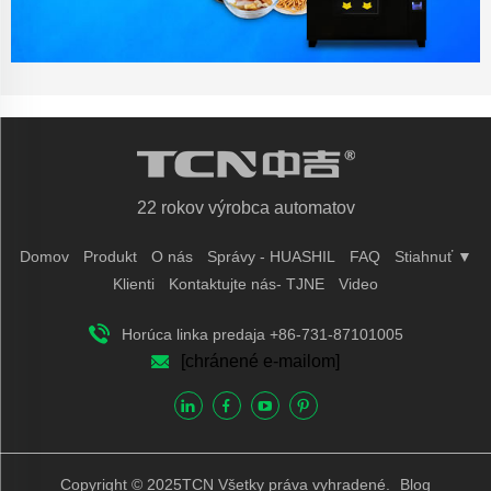
22 rokov výrobca automatov
Domov
Produkt
O nás
Správy - HUASHIL
FAQ
Stiahnuť ▼
Klienti
Kontaktujte nás- TJNE
Video
Horúca linka predaja +86-731-87101005
[chránené e-mailom]
Copyright © 2025TCN Všetky práva vyhradené.
Blog