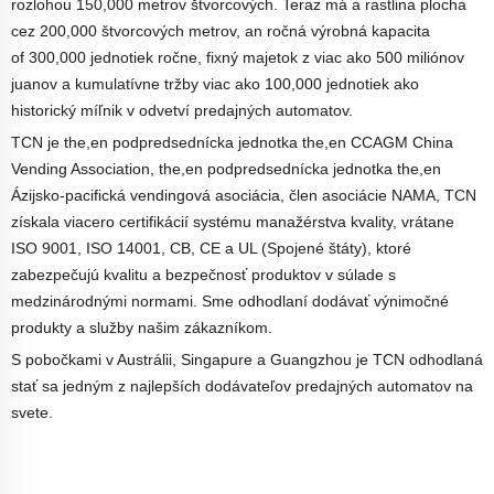
rozlohou 150
,
000 metrov štvorcových. Teraz má a
rastlina
plocha
cez
200
,
000 štvorcových metrov,
an
ročná výrobná kapacita
of
300
,
000 jednotiek ročne,
fixný majetok z
viac ako 500 miliónov
juanov a kumulatívne tržby viac ako 100
,
000 jednotiek ako
historický míľnik v odvetví predajných automatov.
TCN je
the,en
podpredsednícka jednotka
the,en
CCAGM China
Vending Association,
the,en
podpredsednícka jednotka
the,en
Ázijsko-pacifická vendingová asociácia, člen asociácie NAMA, TCN
získala viacero certifikácií systému manažérstva kvality, vrátane
ISO 9001, ISO 14001, CB, CE a UL (Spojené štáty), ktoré
zabezpečujú kvalitu a bezpečnosť produktov v súlade s
medzinárodnými normami. Sme odhodlaní dodávať výnimočné
produkty a služby našim zákazníkom.
S pobočkami v Austrálii, Singapure a Guangzhou je TCN odhodlaná
stať sa jedným z najlepších dodávateľov predajných automatov na
svete.