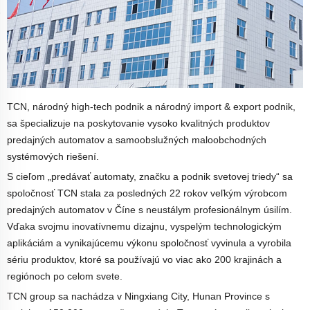
TCN, národný high-tech podnik a národný import & export podnik,
sa špecializuje na poskytovanie vysoko kvalitných produktov
predajných automatov a samoobslužných maloobchodných
systémových riešení.
S cieľom „predávať automaty, značku a podnik svetovej triedy“ sa
spoločnosť TCN stala za posledných 22 rokov veľkým výrobcom
predajných automatov v Číne s neustálym profesionálnym úsilím.
Vďaka svojmu inovatívnemu dizajnu, vyspelým technologickým
aplikáciám a vynikajúcemu výkonu spoločnosť vyvinula a vyrobila
sériu produktov, ktoré sa používajú vo viac ako 200 krajinách a
regiónoch po celom svete.
TCN group sa nachádza v Ningxiang
C
ity, Hunan
P
rovince s