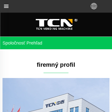
omatov a riešení problémov bez ohľadu na to, či ste
Spoločnosť Prehľad
firemný profil