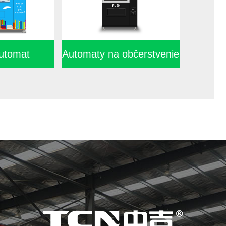
y na občerstvenie
Automaty na zdravé
a nápoje
potraviny