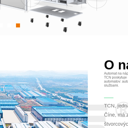
O n
Automat na náp
TCN poskytuje 
automatov: aut
službami.
TCN, jedna
Číne, má 
štvorcovýc