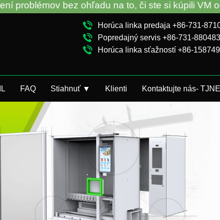
ohľadu na to, či ste si kúpili VM od továrne TCN al
Horúca linka predaja +86-731-87
Popredajný servis +86-731-88048
Horúca linka sťažností +86-15874
IL
FAQ
Stiahnuť ▼
Klienti
Kontaktujte nás- TJN