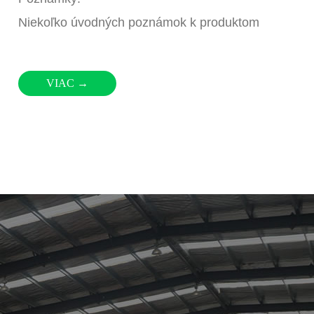
Niekoľko úvodných poznámok k produktom
Predajné automaty na
VIAC →
mrazené potraviny