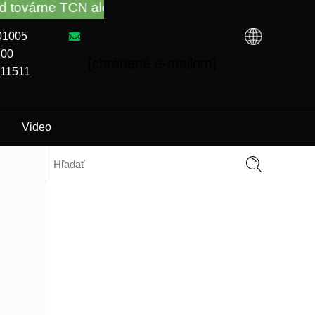
ebo od miestneho distribútora. Zavolajte nám: +86-
101005
300
[chránené e-mailom]
911511
E
Video