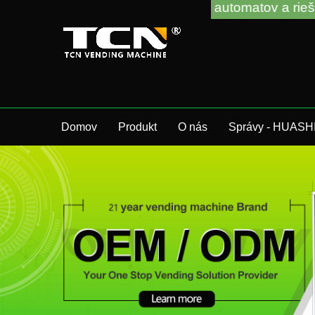
dení predajných automatov a riešení problémov bez 
Domov
Produkt
O nás
Správy - HUASH