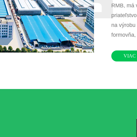
RMB, má vl
priateľstv
na výrobu 
formovňa,
VIAC