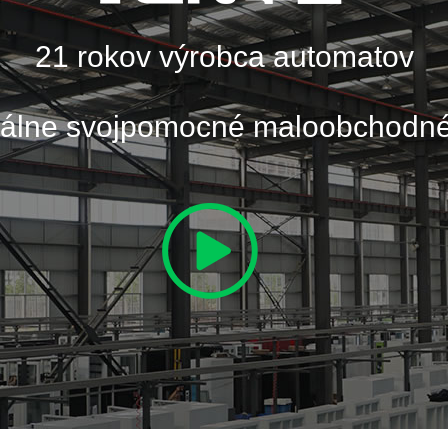
21 rokov výrobca automatov
onálne svojpomocné maloobchodné