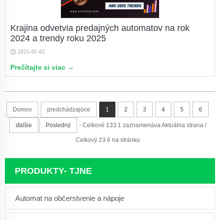
Krajina odvetvia predajných automatov na rok
2024 a trendy roku 2025
2025-01-02
Prečítajte si viac →
Domov
predchádzajúce
1
2
3
4
5
6
ďalšie
Posledný
- Celkové 133 1 zaznamenáva Aktuálna strana /
Celkový 23 6 na stránku
PRODUKTY- TJNE
Automat na občerstvenie a nápoje