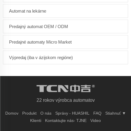
Automat na lekárne
Predajný automat OEM / ODM
Predajné automaty Micro Market
Výpredaj (iba v ázijskom regióne)
22 rokov výrobca automatov
Domov
Produkt
O nás
Správy - HUASHIL
FAQ
Stiahnuť ▼
Klienti
Kontaktujte nás- TJNE
Video