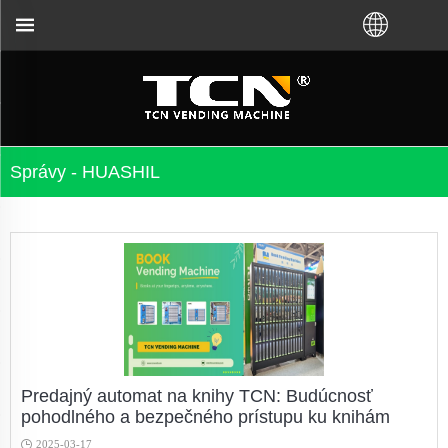
 problémov bez ohľadu na to, či ste si kúpili VM o
Správy - HUASHIL
Predajný automat na knihy TCN: Budúcnosť
pohodlného a bezpečného prístupu ku knihám
2025-03-17