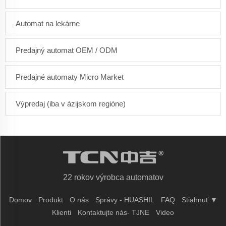
Automat na lekárne
Predajný automat OEM / ODM
Predajné automaty Micro Market
Výpredaj (iba v ázijskom regióne)
22 rokov výrobca automatov
Domov
Produkt
O nás
Správy - HUASHIL
FAQ
Stiahnuť ▼
Klienti
Kontaktujte nás- TJNE
Video