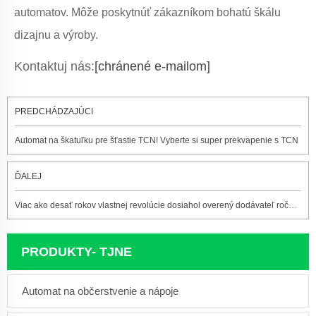
automatov. Môže poskytnúť zákazníkom bohatú škálu
dizajnu a výroby.
Kontaktuj nás:
[chránené e-mailom]
PREDCHÁDZAJÚCI
Automat na škatuľku pre šťastie TCN! Vyberte si super prekvapenie s TCN
ĎALEJ
Viac ako desať rokov vlastnej revolúcie dosiahol overený dodávateľ ročný obrat 600 mil
PRODUKTY- TJNE
Automat na občerstvenie a nápoje