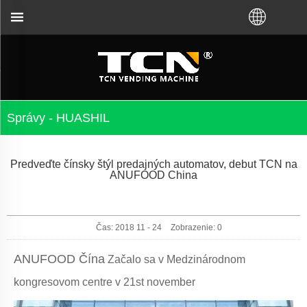
VM od továrne TCN alebo od miestneho distribútora.
Správy - HUASHIL
Predveďte čínsky štýl predajných automatov, debut TCN na
ANUFOOD China
Čas: 2018 11 - 24
Zobrazenie:
0
ANUFOOD Čína
Začalo sa v Medzinárodnom
kongresovom centre v 21
st
november