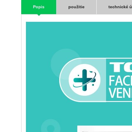
Popis
použitie
technické ú