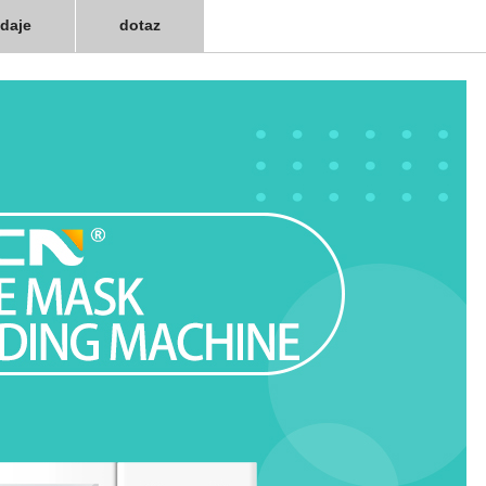
daje
dotaz