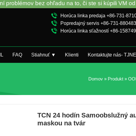
z ohľadu na to, či ste si kúpili VM od továrne TCN
Horúca linka predaja +86-731-87
Popredajný servis +86-731-88048
Horúca linka sťažností +86-15874
IL
FAQ
Stiahnuť ▼
Klienti
Kontaktujte nás- TJN
Domov
»
Produkt
»
OOP
TCN 24 hodín Samoobslužný aut
maskou na tvár