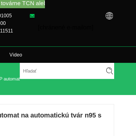
 alebo od miestneho distribútora. Zavolajte nám: +8
101005
300
[chránené e-mailom]
911511
E
Video
 automat
omat na automatickú tvár n95 s