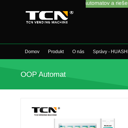
 vedení predajných automatov a riešení problémov be
Domov
Produkt
O nás
Správy - HUASH
OOP Automat