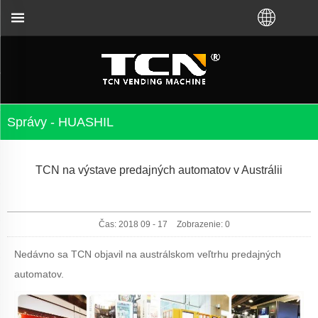
utomatov a riešení problémov bez ohľadu na to, či s
Správy - HUASHIL
TCN na výstave predajných automatov v Austrálii
Čas: 2018 09 - 17
Zobrazenie:
0
Nedávno sa TCN objavil na austrálskom veľtrhu predajných
automatov.