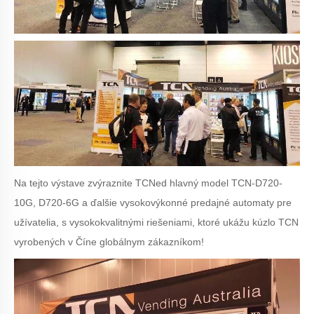
Na tejto výstave zvýraznite TCN
ed
hlavný model
TCN-
D720-
10G, D720-6G a ďalšie vysokovýkonné predajné automaty
pre
užívatelia
,
s vysokokvalitnými riešeniami, ktoré ukážu kúzlo TCN
vyrobených v Číne globálnym zákazníkom!